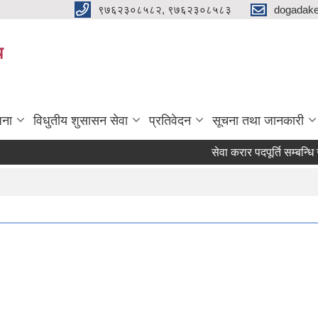
९७६२३०८५८२, ९७६२३०८५८३
dogadake
य
जना
विधुतीय शुसासन सेवा
प्रतिवेदन
सूचना तथा जानकारी
सेवा करार पदपूर्ति सम्बन्धि स