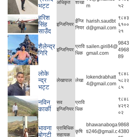
अधिकृत
शाखा
भट्ट
m
५२
हरिश
९८४३
ईन्जि
harish.saudbt
सिंह
इन्जिनियर
६१००
नियर
d@gmail.com
साउँद
२१
9843
शैलेन्द्र
प्रावि
sailen.giri84@
इन्जिनियर
4968
गिरि
धिक
gmail.com
89
लाेके
९८४८
lokendrabhatt
न्द्र
लेखापाल
लेखा
५८२२
4@gmail.com
भट्ट
८५
९८४८
नविन
सव
प्रावि
४२९२
कार्की
इन्जिनियर
धिक
०२
bhawanaboga
9868
भावना
प्राबिधिक
कृषि
ti246@gmail.c
4380
बोगटी
सहायक