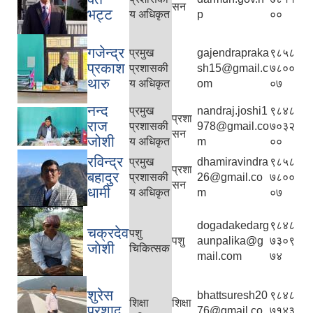
सन
भट्ट
य अधिकृत
p
००
गजेन्द्र
प्रमुख
gajendrapraka
९८५८
प्रकाश
प्रशासकी
sh15@gmail.c
७८००
थारु
य अधिकृत
om
०७
नन्द
प्रमुख
nandraj.joshi1
९८४८
प्रशा
राज
प्रशासकी
978@gmail.co
७०३२
सन
जोशी
य अधिकृत
m
००
रविन्द्र
प्रमुख
dhamiravindra
९८५८
प्रशा
बहादुर
प्रशासकी
26@gmail.co
७८००
सन
धामी
य अधिकृत
m
०७
dogadakedarg
९८४८
चक्रदेव
पशु
पशु
aunpalika@g
७३०९
जाेशी
चिकित्सक
mail.com
७४
शुरेस
bhattsuresh20
९८४८
शिक्षा
शिक्षा
प्रशाद
76@gmail.co
७१४३