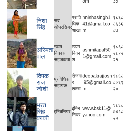
om
35
प्रावि
nnishasingh1
९८६८
निशा
सव
धिक
41@gmail.co
८६३६
सिंह
ओभरसियर
शाखा
m
८७
उद्यम
उद्यम
९८६८
अस्मिता
ashmitapal50
विकास
विका
२८९२
पाल
1@gmail.com
सहजकर्ता
श
२१
दिपक
राेजगा
deepakrajjosh
९८६८
प्रविधिक
राज
र
i95@gmail.co
८०६९
सहायक
जाेशी
शाखा
m
२०
भरत
९८६८
ईन्जि
www.bsk11@
सिंह
इन्जिनियर
७४८८
नियर
yahoo.com
कार्की
२५