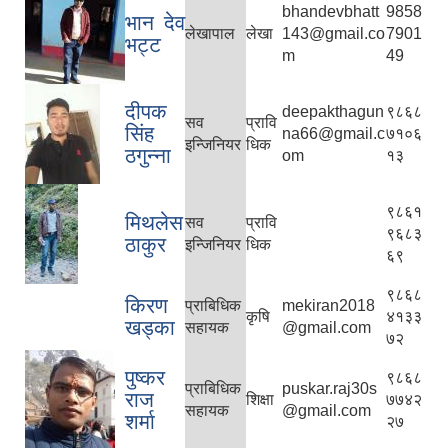
bhandevbhatt
9858
भान देव
लेखापाल
लेखा
143@gmail.co
7901
भट्ट
m
49
दीपक
deepakthagun
९८६८
सव
प्रावि
सिंह
na66@gmail.c
७१०६
इन्जिनियर
धिक
ठगुन्ना
om
१३
९८६१
मिथलेस
सव
प्रावि
९६८३
ठाकुर
इन्जिनियर
धिक
६९
९८६८
किरण
प्राबिधिक
mekiran2018
कृषि
४१३३
खड्का
सहायक
@gmail.com
७२
पुष्कर
९८६८
प्राबिधिक
puskar.raj30s
राज
शिक्षा
७७४२
सहायक
@gmail.com
शर्मा
२७