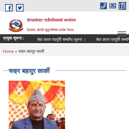
Skip to main content
दोगडाकेदार गाउँपालिकाको कार्यालय
देउलेक ,बैतडी सूदुरपश्चिम प्रदेश नेपाल
प्रमुख सूचना::
सेवा करार पदपूर्ति सम्बन्धि सूचना ।
सेवा करार पदपूर्ति सम्बन
You are here
Home
» चक्र बहादुर कार्की
चक्र बहादुर कार्की